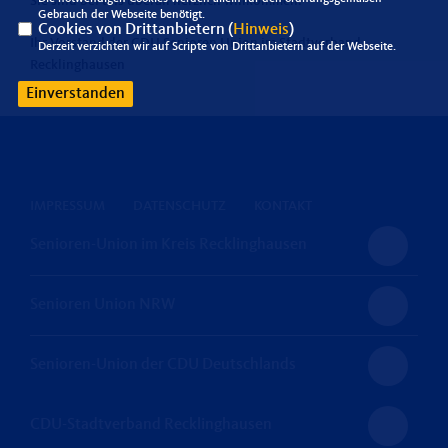
Sie sind bei uns überall herzlich willkommen.
Gebrauch der Webseite benötigt.
Cookies von Drittanbietern (
Hinweis
)
Ihr Vorstand der CDU Senioren Union im Stadtverband
Derzeit verzichten wir auf Scripte von Drittanbietern auf der Webseite.
Recklinghausen
Einverstanden
IMPRESSUM
DATENSCHUTZ
KONTAKT
Senioren-Union im Kreis Recklinghausen
Senioren Union NRW
Senioren-Union der CDU Deutschlands
CDU-Stadtverband Recklinghausen