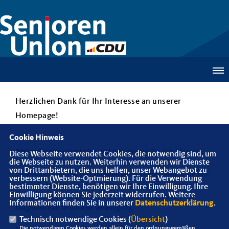
Herzlichen Dank für Ihr Interesse an unserer
Homepage!
Cookie Hinweis
Fühlen Sie sich eingeladen und informieren Sie sich über uns.
Diese Webseite verwendet Cookies, die notwendig sind, um
die Webseite zu nutzen. Weiterhin verwenden wir Dienste
Schauen Sie sich in der Galerie die Bilder von den
von Drittanbietern, die uns helfen, unser Webangebot zu
Veranstaltungen der vergangenen Jahre an und melden Sie sich
verbessern (Website-Optmierung). Für die Verwendung
an, auch als Gast, für eine der Veranstaltungen, die unter
bestimmter Dienste, benötigen wir Ihre Einwilligung. Ihre
Einwilligung können Sie jederzeit widerrufen. Weitere
"Anmeldung zu" angeboten werden, unabhängig von einer
Informationen finden Sie in unserer
Datenschutzerklärung
.
Mitgliedschaft in unserer Vereinigung.
Technisch notwendige Cookies (
Übersicht
)
Die notwendigen Cookies werden allein für den ordnungsgemäßen