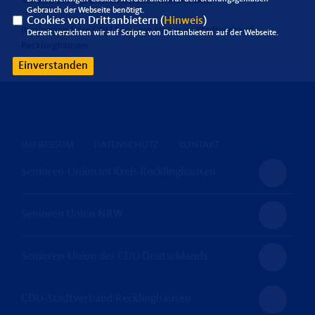
Sie sind bei uns überall herzlich willkommen.
Gebrauch der Webseite benötigt.
Cookies von Drittanbietern (
Hinweis
)
Ihr Vorstand der CDU Senioren Union im Stadtverband
Derzeit verzichten wir auf Scripte von Drittanbietern auf der Webseite.
Recklinghausen
Einverstanden
IMPRESSUM
DATENSCHUTZ
KONTAKT
Senioren-Union im Kreis Recklinghausen
Senioren Union NRW
Senioren-Union der CDU Deutschlands
CDU-Stadtverband Recklinghausen