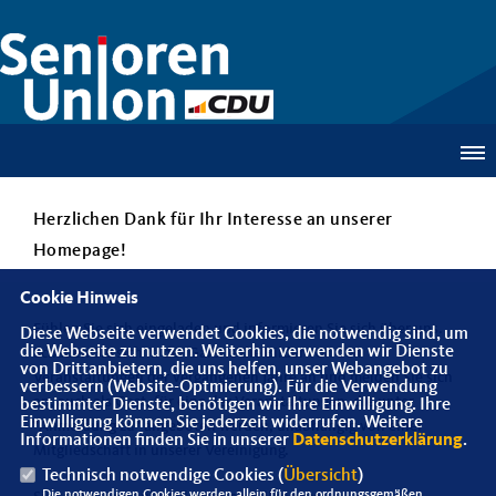
Herzlichen Dank für Ihr Interesse an unserer
Homepage!
Cookie Hinweis
Fühlen Sie sich eingeladen und informieren Sie sich über uns.
Diese Webseite verwendet Cookies, die notwendig sind, um
die Webseite zu nutzen. Weiterhin verwenden wir Dienste
Schauen Sie sich in der Galerie die Bilder von den
von Drittanbietern, die uns helfen, unser Webangebot zu
Veranstaltungen der vergangenen Jahre an und melden Sie sich
verbessern (Website-Optmierung). Für die Verwendung
an, auch als Gast, für eine der Veranstaltungen, die unter
bestimmter Dienste, benötigen wir Ihre Einwilligung. Ihre
Einwilligung können Sie jederzeit widerrufen. Weitere
"Anmeldung zu" angeboten werden, unabhängig von einer
Informationen finden Sie in unserer
Datenschutzerklärung
.
Mitgliedschaft in unserer Vereinigung.
Technisch notwendige Cookies (
Übersicht
)
Die notwendigen Cookies werden allein für den ordnungsgemäßen