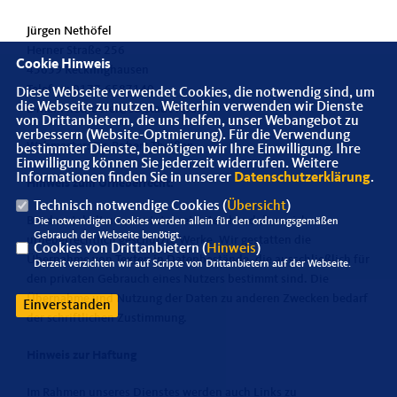
Jürgen Nethöfel
Herner Straße 256
Cookie Hinweis
45659 Recklinghausen
Telefon: 0177-6587140
Diese Webseite verwendet Cookies, die notwendig sind, um
die Webseite zu nutzen. Weiterhin verwenden wir Dienste
E-Mail: nethoefel@su-stadt-re.de
von Drittanbietern, die uns helfen, unser Webangebot zu
verbessern (Website-Optmierung). Für die Verwendung
Webmaster: Dr. Robert Theißen
bestimmter Dienste, benötigen wir Ihre Einwilligung. Ihre
Einwilligung können Sie jederzeit widerrufen. Weitere
Informationen finden Sie in unserer
Datenschutzerklärung
.
Hinweis zum Urheberrecht:
Technisch notwendige Cookies (
Übersicht
)
Bei dem Inhalt unserer Internetseiten handelt es sich um
Die notwendigen Cookies werden allein für den ordnungsgemäßen
Gebrauch der Webseite benötigt.
urheberrechtlich geschützte Werke. Wir gestatten die
Cookies von Drittanbietern (
Hinweis
)
Übernahme von Texten in Datenbestände, die ausschließlich für
Derzeit verzichten wir auf Scripte von Drittanbietern auf der Webseite.
den privaten Gebrauch eines Nutzers bestimmt sind. Die
Übernahme und Nutzung der Daten zu anderen Zwecken bedarf
Einverstanden
der schriftlichen Zustimmung.
Hinweis zur Haftung
Im Rahmen unseres Dienstes werden auch Links zu